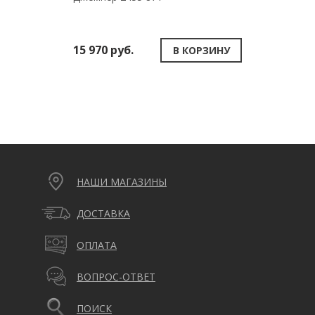
Via Ap
15 970 руб.
17 470
В КОРЗИНУ
НАШИ МАГАЗИНЫ
ДОСТАВКА
ОПЛАТА
ВОПРОС-ОТВЕТ
ПОИСК