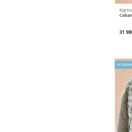
Caba
31 98
НОВИН