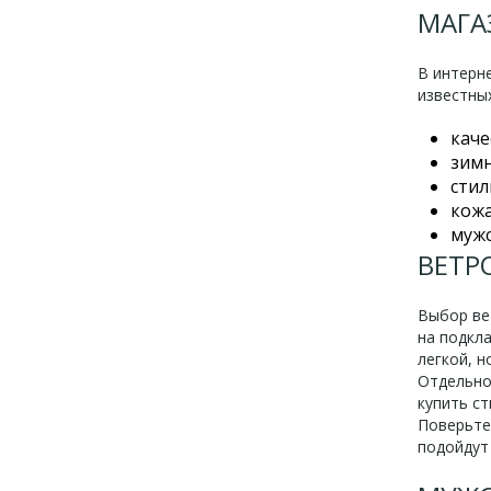
МАГА
В интерн
известных
каче
зимн
стил
кожа
мужс
ВЕТР
Выбор ве
на подкла
легкой, н
Отдельно
купить с
Поверьте
подойдут 