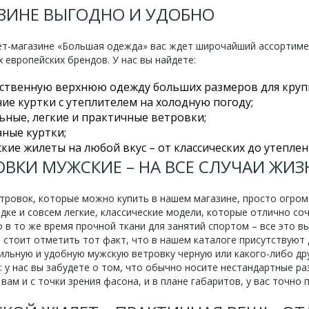
ЗИНЕ ВЫГОДНО И УДОБНО
ет-магазине «Большая одежда» вас ждет широчайший ассортимен
 европейских брендов. У нас вы найдете:
ственную верхнюю одежду больших размеров для круп
ие куртки с утеплителем на холодную погоду;
ьные, легкие и практичные ветровки;
ные куртки;
кие жилеты на любой вкус – от классических до утеплен
ОВКИ МУЖСКИЕ – НА ВСЕ СЛУЧАИ ЖИЗ
тровок, которые можно купить в нашем магазине, просто огром
дке и совсем легкие, классические модели, которые отлично со
о в то же время прочной ткани для занятий спортом – все это 
 стоит отметить тот факт, что в нашем каталоге присутствуют
тильную и удобную мужскую ветровку черную или какого-либо др
: у нас вы забудете о том, что обычно носите нестандартные р
вам и с точки зрения фасона, и в плане габаритов, у вас точно