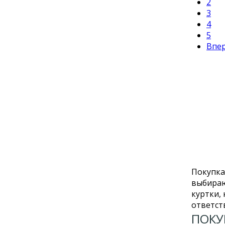
2
3
4
5
Впе
Покупка
выбираю
куртки, 
ответст
ПОКУ