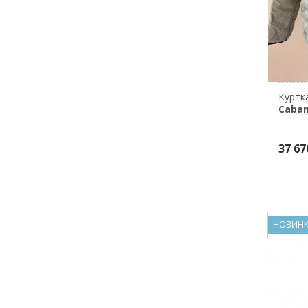
Куртк
Caba
37 67
НОВИН