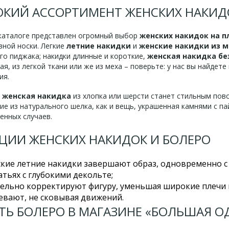
КИЙ АССОРТИМЕНТ ЖЕНСКИХ НАКИД
каталоге представлен огромный выбор
женских накидок на п
вной носки. Легкие
летние накидки
и
женские накидки из м
го пиджака; накидки длинные и короткие,
женская накидка бе
я, из легкой ткани или же из меха – поверьте: у нас вы найдет
ия.
 женская накидка
из хлопка или шерсти станет стильным пов
ие из натурального шелка, как и вещь, украшенная камнями с п
енных случаев.
ЦИИ ЖЕНСКИХ НАКИДОК И БОЛЕРО
кие летние накидки завершают образ, одновременно с
атьях с глубокими декольте;
ельно корректируют фигуру, уменьшая широкие плечи и
евают, не сковывая движений.
ТЬ БОЛЕРО В МАГАЗИНЕ «БОЛЬШАЯ О