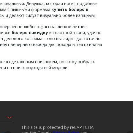
ригинальный. Девушка, которая носит подобные
дамам с пышными формами
купить болеро в
ры и делают силуэт визуально более изящным.
совершенно любого фасона: легкое летнее
или же
болеро накидку
из плотной ткани, удачно
н делового костюма – оно выглядит достаточно
рибут вечернего наряда для похода в театр или на
бжены детальным описанием, поэтому выбрать
ени на поиск подходящей модели.
This site is protected by reCAPTCHA
and the Google
Privacy Policy
and