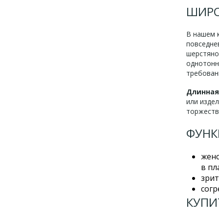
ШИРО
В нашем 
повседне
шерстяно
однотонна
требован
Длинная
или издел
торжеств
ФУНК
женс
в пл
зрит
согр
КУПИ