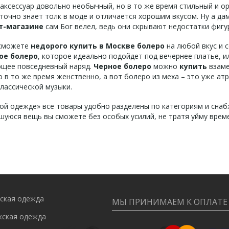
 аксессуар довольно необычный, но в то же время стильный и о
 точно знает толк в моде и отличается хорошим вкусом. Ну а 
т-магазине
сам Бог велел, ведь они скрывают недостатки фигу
 сможете
недорого купить в Москве болеро
на любой вкус и 
ое болеро
, которое идеально подойдет под вечернее платье, 
щее повседневный наряд.
Черное болеро
можно
купить
взаме
о в то же время женственно, а вот болеро из меха – это уже ат
лассической музыки.
ой одежде» все товары удобно разделены по категориям и сна
шуюся вещь вы сможете без особых усилий, не тратя уйму врем
ская одежда
МЫ ПРИНИМАЕМ К ОПЛАТЕ
ская одежда