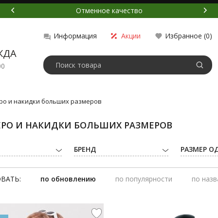
Отменное качество
Акции
Избранное (
0
)
Информация
ЖДА
00
ро и накидки больших размеров
РО И НАКИДКИ БОЛЬШИХ РАЗМЕРОВ
БРЕНД
РАЗМЕР О
ВАТЬ:
по обновлению
по популярности
по наз