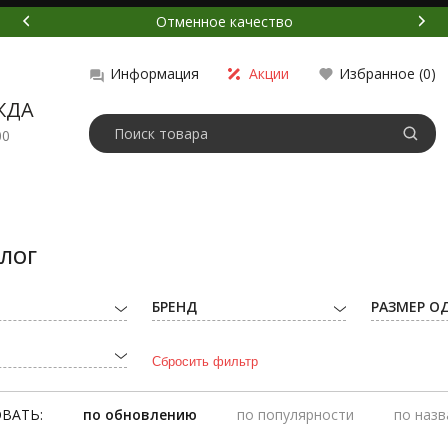
Отменное качество
Акции
Избранное (
0
)
Информация
ЖДА
00
АЛОГ
БРЕНД
РАЗМЕР О
ВАТЬ:
по обновлению
по популярности
по наз