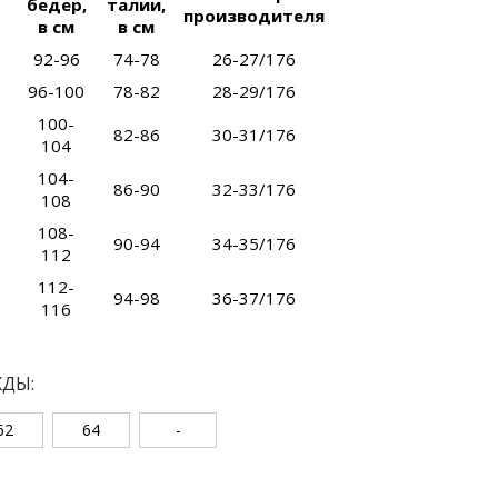
бедер,
талии,
производителя
в см
в см
92-96
74-78
26-27/176
96-100
78-82
28-29/176
100-
82-86
30-31/176
104
104-
86-90
32-33/176
108
108-
90-94
34-35/176
112
112-
94-98
36-37/176
116
ЖДЫ:
62
64
-