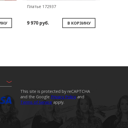
Платье 172937
Платье 
9 970 руб.
10 980 
ИНУ
В КОРЗИНУ
This site is protected by reCAPTCHA
and the Google
Privacy Policy
and
Terms of Service
apply.