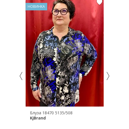
НОВИНКА
НОВИНКА
Блуза 18470 5135/508
Блуза 2
KjBrand
Via Ap