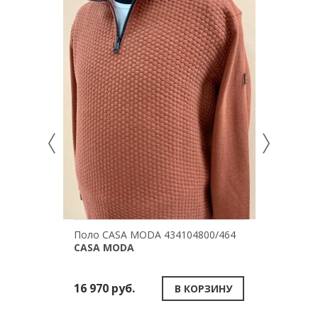
Поло CASA MODA 434104800/464
Поло C
CASA MODA
CASA 
16 970 руб.
14 970
В КОРЗИНУ