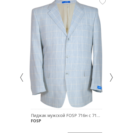
НОВИНКА
Пиджак мужской FOSP 716н с 71-068
Костюм
FOSP
Digel