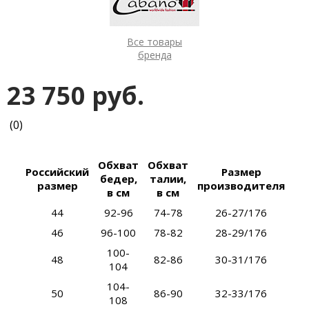
Все товары
бренда
23 750 руб.
(0)
Обхват
Обхват
Российский
Размер
бедер,
талии,
размер
производителя
в см
в см
44
92-96
74-78
26-27/176
46
96-100
78-82
28-29/176
100-
48
82-86
30-31/176
104
104-
50
86-90
32-33/176
108