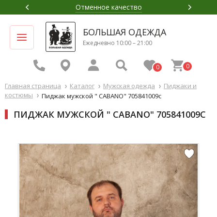
Отменное качество
БОЛЬШАЯ ОДЕЖДА
Ежедневно 10:00 – 21:00
0
0
Главная страница
Каталог
Мужская одежда
Пиджаки и
костюмы
Пиджак мужской " СABANO" 705841009c
ПИДЖАК МУЖСКОЙ " СABANO" 705841009C