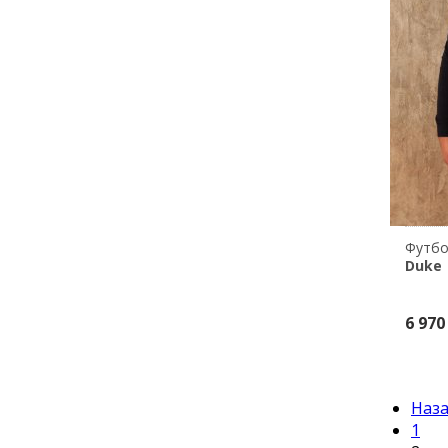
Футбо
Duke
6 970
Наз
1