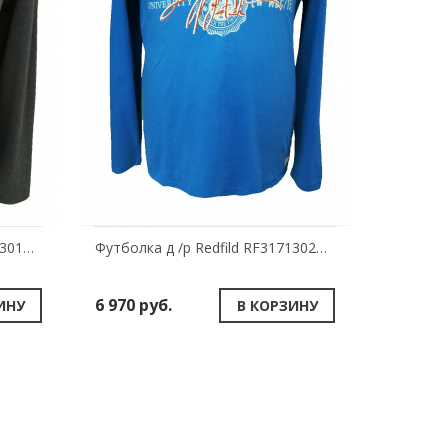
Футболка д /р Redfild RF31713011-716
Футболка д /р Redfild RF31713022-10
6 970 руб.
ИНУ
В КОРЗИНУ