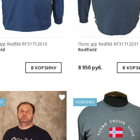
д/р Redfild RF31712010
Поло д/р Redfild RF31712031
eld
Redfield
8 950 руб.
В КОРЗИНУ
В КОРЗ
КА
НОВИНКА