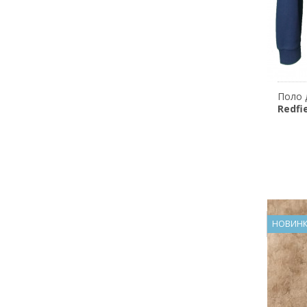
Поло 
Redfi
НОВИН